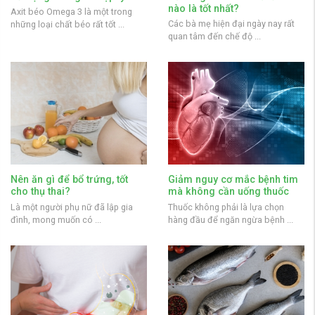
nào là tốt nhất?
Axit béo Omega 3 là một trong
Các bà mẹ hiện đại ngày nay rất
những loại chất béo rất tốt ...
quan tâm đến chế độ ...
Nên ăn gì để bổ trứng, tốt
Giảm nguy cơ mắc bệnh tim
cho thụ thai?
mà không cần uống thuốc
Là một người phụ nữ đã lập gia
Thuốc không phải là lựa chọn
đình, mong muốn có ...
hàng đầu để ngăn ngừa bệnh ...