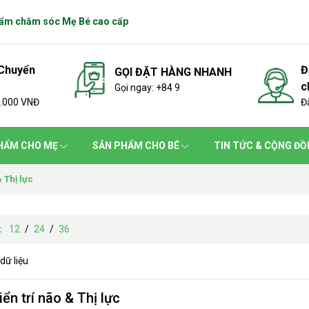
hẩm chăm sóc Mẹ Bé cao cấp
 Chuyển
Đ
GỌI ĐẶT HÀNG NHANH
c
Gọi ngay: +84 9
0.000 VNĐ
Đ
HẨM CHO MẸ
SẢN PHẨM CHO BÉ
TIN TỨC & CỘNG Đ
& Thị lực
:
12
/
24
/
36
dữ liệu
iển trí não & Thị lực