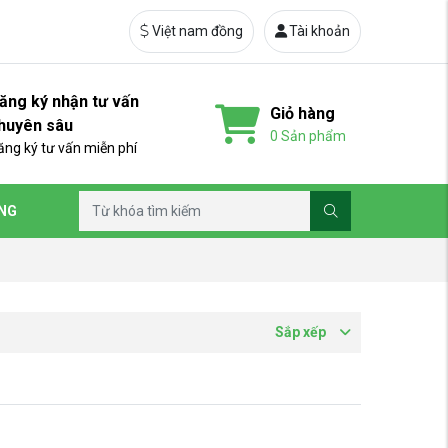
Việt nam đồng
Tài khoản
ăng ký nhận tư vấn
Giỏ hàng
huyên sâu
0
Sản phẩm
ăng ký tư vấn miễn phí
ỒNG
Sắp xếp