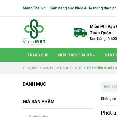
MangThai.vn – Cẩm nang sức khỏe & Hệ thống thực p
Miễn Phí Vận
Toàn Quốc
Đơn hàng từ 50
TRANG CHỦ
KIẾN THỨC THAI KỲ
SẢN P
Trang chủ
SẢN PHẨM DÀNH CHO BÉ
Phát triển trí não 
DANH MỤC
Hiển thị
Không có 
GIÁ SẢN PHẨM
Phát tr
Dưới 5 triệu