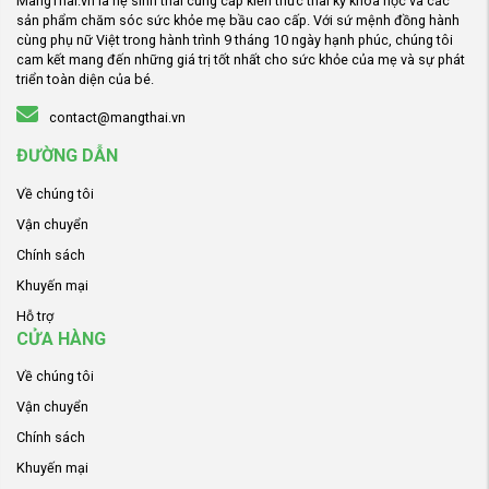
MangThai.vn là hệ sinh thái cung cấp kiến thức thai kỳ khoa học và các
sản phẩm chăm sóc sức khỏe mẹ bầu cao cấp. Với sứ mệnh đồng hành
cùng phụ nữ Việt trong hành trình 9 tháng 10 ngày hạnh phúc, chúng tôi
cam kết mang đến những giá trị tốt nhất cho sức khỏe của mẹ và sự phát
triển toàn diện của bé.
contact@mangthai.vn
ĐƯỜNG DẪN
Về chúng tôi
Vận chuyển
Chính sách
Khuyến mại
Hỗ trợ
CỬA HÀNG
Về chúng tôi
Vận chuyển
Chính sách
Khuyến mại