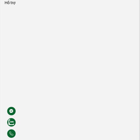
Hỗ trợ
ger
ay