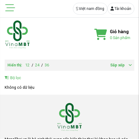
Việt nam đồng
Tài khoản
Giỏ hàng
0
Sản phẩm
Hiển thị:
12
/
24
/
36
Sắp xếp
Bộ lọc
Không có dữ liệu